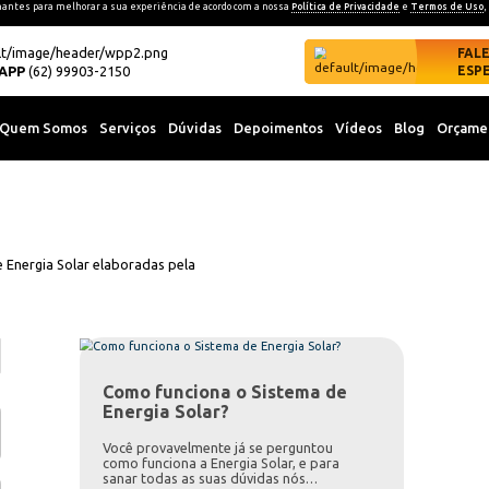
kies e outras tecnologias semelhantes para melhorar a sua experiência d
ondições.
50
WHATSAPP
(62) 99903-2150
Quem Somos
Serviços
Dúv
a fotovoltaico
dades e notícias sobre Energia Solar elaboradas pela
pecialistas.