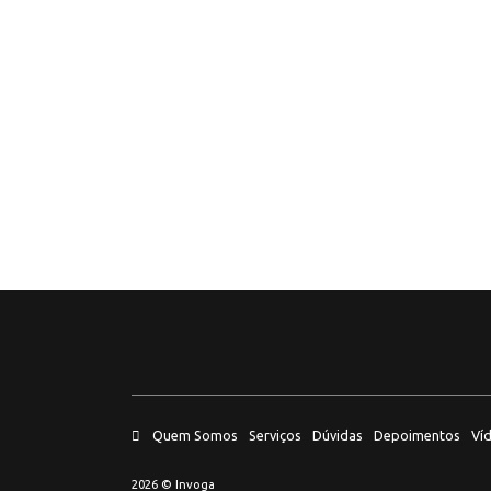
A
N
n