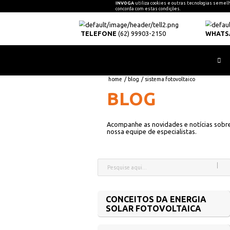
INVOGA
utiliza coo
concorda com estas c
TELEFONE
(62) 99903-21
home
/
blog
/
sistem
BLOG
Acompanhe as novi
nossa equipe de es