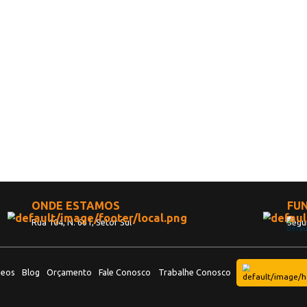
VER POST 
SSINE
OSSA
ewsletter