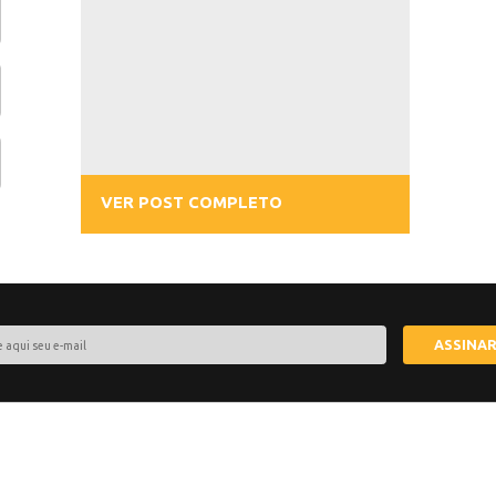
Como func
Energia So
DA ENERGIA
VOLTAICA
Você provavel
como funciona 
sanar todas as
separamos as 
S DA ENERGIA
importantes s
artigo.
LAR PARA
TOVOLTAICO